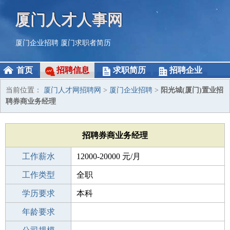
厦门人才人事网
厦门企业招聘
厦门求职者简历
首页
招聘信息
求职简历
招聘企业
当前位置：
厦门人才网招聘网
>
厦门企业招聘
>
阳光城(厦门)置业招
聘券商业务经理
招聘券商业务经理
工作薪水
12000-20000 元/月
招聘人数
工作类型
1人
全职
性别要求
学历要求
-
本科
工作经验
年龄要求
1-3年