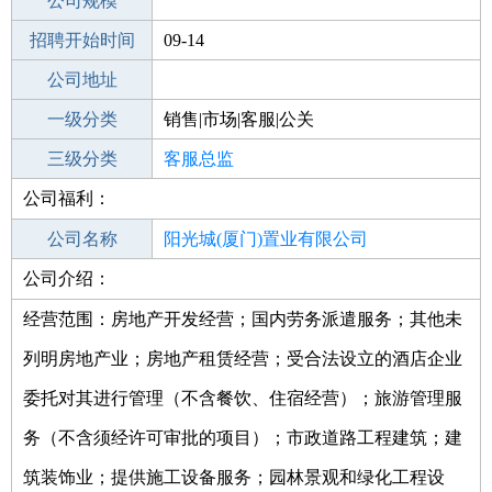
工作地点
公司规模
厦门同安区
招聘开始时间
公司电话
09-14
招聘结束时间
公司地址
2021-11-08
一级分类
销售|市场|客服|公关
二级分类
三级分类
客服
客服总监
公司福利：
其他行业
公司名称
阳光城(厦门)置业有限公司
公司介绍：
公司类型
有限责任公司(自然人投资或控股的法人
独资)
经营范围：房地产开发经营；国内劳务派遣服务；其他未
列明房地产业；房地产租赁经营；受合法设立的酒店企业
委托对其进行管理（不含餐饮、住宿经营）；旅游管理服
务（不含须经许可审批的项目）；市政道路工程建筑；建
筑装饰业；提供施工设备服务；园林景观和绿化工程设