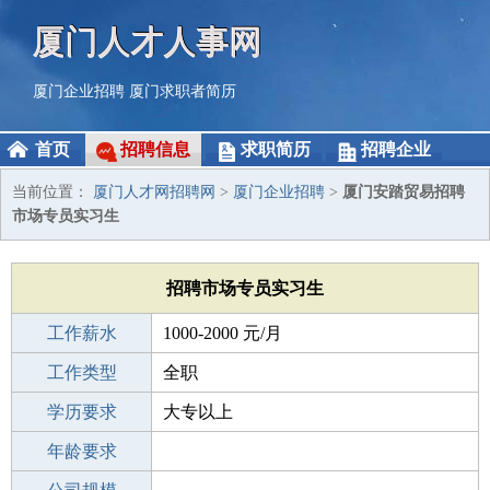
厦门人才人事网
厦门企业招聘
厦门求职者简历
首页
招聘信息
求职简历
招聘企业
当前位置：
厦门人才网招聘网
>
厦门企业招聘
>
厦门安踏贸易招聘
市场专员实习生
招聘市场专员实习生
工作薪水
1000-2000 元/月
招聘人数
工作类型
2人
全职
性别要求
学历要求
-
大专以上
工作经验
年龄要求
不限