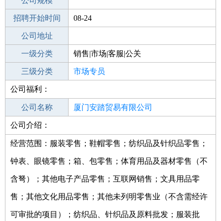
工作地点
公司规模
厦门湖里区
招聘开始时间
公司电话
08-24
招聘结束时间
公司地址
2021-09-01
一级分类
销售|市场|客服|公关
二级分类
三级分类
市场
市场专员
公司福利：
其他行业
其他
公司名称
厦门安踏贸易有限公司
公司介绍：
公司类型
有限责任公司(外商投资企业法人独资)
经营范围：服装零售；鞋帽零售；纺织品及针织品零售；
钟表、眼镜零售；箱、包零售；体育用品及器材零售（不
含弩）；其他电子产品零售；互联网销售；文具用品零
售；其他文化用品零售；其他未列明零售业（不含需经许
可审批的项目）；纺织品、针织品及原料批发；服装批