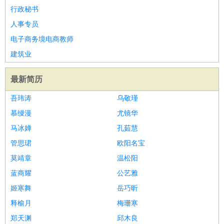
行政秘书
人事专员
电子商务境电商教师
建筑业
最新简历
吾玮涛
乌敬瑾
慕缦漫
尤镜华
马冰婵
孔茹慧
管思珺
欧阳名宝
莫靖章
温松阳
蓝商耀
公艺雅
姬寒舞
岳巧昕
释榆月
梅珊寒
郑天渊
邱木良