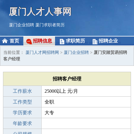
厦门人才人事网
厦门企业招聘
厦门求职者简历
首页
招聘信息
求职简历
招聘企业
当前位置：
厦门人才网招聘网
>
厦门企业招聘
>
厦门安踏贸易招聘
客户经理
招聘客户经理
工作薪水
25000以上 元/月
招聘人数
工作类型
1人
全职
性别要求
学历要求
-
大专
工作经验
年龄要求
不限