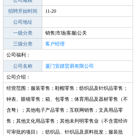
工作地点
公司规模
厦门海沧区
招聘开始时间
公司电话
11-20
招聘结束时间
公司地址
2022-01-18
一级分类
销售|市场|客服|公关
二级分类
三级分类
销售
客户经理
公司福利：
其他行业
公司名称
厦门安踏贸易有限公司
公司介绍：
公司类型
有限责任公司(外商投资企业法人独资)
经营范围：服装零售；鞋帽零售；纺织品及针织品零售；
钟表、眼镜零售；箱、包零售；体育用品及器材零售（不
含弩）；其他电子产品零售；互联网销售；文具用品零
售；其他文化用品零售；其他未列明零售业（不含需经许
可审批的项目）；纺织品、针织品及原料批发；服装批