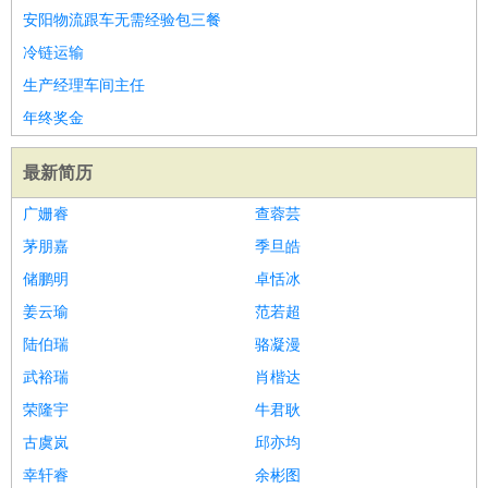
安阳物流跟车无需经验包三餐
冷链运输
生产经理车间主任
年终奖金
最新简历
广姗睿
查蓉芸
茅朋嘉
季旦皓
储鹏明
卓恬冰
姜云瑜
范若超
陆伯瑞
骆凝漫
武裕瑞
肖楷达
荣隆宇
牛君耿
古虞岚
邱亦均
幸轩睿
余彬图