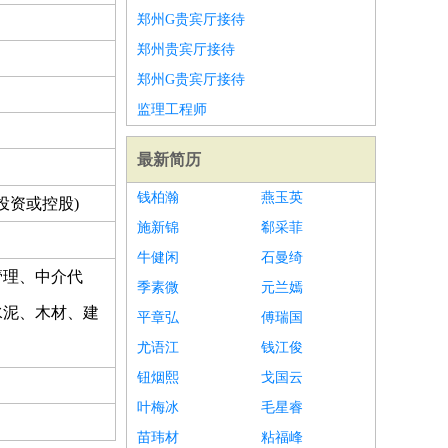
郑州G贵宾厅接待
郑州贵宾厅接待
郑州G贵宾厅接待
监理工程师
最新简历
钱柏瀚
燕玉英
投资或控股)
施新锦
郗采菲
牛健闲
石曼绮
管理、中介代
季素微
元兰嫣
水泥、木材、建
平章弘
傅瑞国
尤语江
钱江俊
钮烟熙
戈国云
叶梅冰
毛星睿
苗玮材
粘福峰