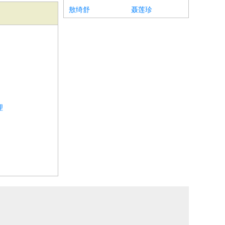
敖绮舒
聂莲珍
理