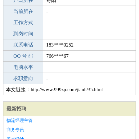
毕业学校
户口所在
铁岭体育学校
枣阳
所学专业
当前所在
-
-
工作经验
工作方式
0
驾 照
到岗时间
无
期望月薪
联系电话
183****0252
手机号码
QQ 号 码
183****0252
766****67
微信号码
电脑水平
183****0252
外语水平
求职意向
-
本文链接：http://www.999zp.com/jianli/35.html
最新招聘
物流经理主管
商务专员