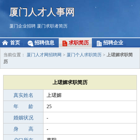
厦门人才人事网
厦门企业招聘
厦门求职者简历
首页
招聘信息
求职简历
招聘企业
当前位置：
厦门人才网招聘网
>
厦门个人求职简历
>
上珺媚求职简
历
上珺媚求职简历
真实姓名
上珺媚
性 别
年 龄
女
25
出生年月
婚姻状况
2001-06-29
-
学 历
身 高
职校/技校
-