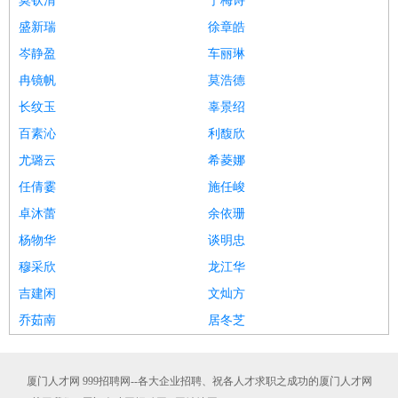
莫钦清
宁梅诗
盛新瑞
徐章皓
岑静盈
车丽琳
冉镜帆
莫浩德
长纹玉
辜景绍
百素沁
利馥欣
尤璐云
希菱娜
任倩霎
施任峻
卓沐蕾
余依珊
杨物华
谈明忠
穆采欣
龙江华
吉建闲
文灿方
乔茹南
居冬芝
厦门人才网 999招聘网--各大企业招聘、祝各人才求职之成功的厦门人才网