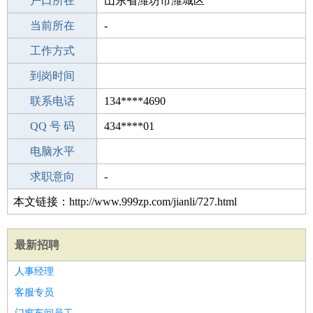
毕业学校
户口所在
单县杨楼中学
山东省潍坊市潍城区
所学专业
当前所在
-
-
工作经验
工作方式
10
驾 照
到岗时间
A照
期望月薪
联系电话
134****4690
手机号码
QQ 号 码
134****4690
434****01
微信号码
电脑水平
134****4690
外语水平
求职意向
-
本文链接：http://www.999zp.com/jianli/727.html
最新招聘
人事经理
客服专员