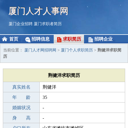
厦门人才人事网
厦门企业招聘
厦门求职者简历
首页
招聘信息
求职简历
招聘企业
当前位置：
厦门人才网招聘网
>
厦门个人求职简历
>
荆健洋求职简
历
荆健洋求职简历
真实姓名
荆健洋
性 别
年 龄
男
35
出生年月
婚姻状况
1991-12-04
-
学 历
身 高
高中
-