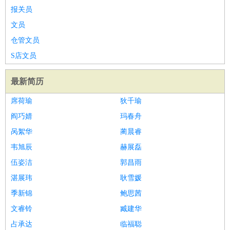
报关员
文员
仓管文员
S店文员
最新简历
席荷瑜
狄千瑜
阎巧婧
玛春舟
呙絮华
蔺晨睿
韦旭辰
赫展磊
伍姿洁
郭昌雨
湛展玮
耿雪媛
季新锦
鲍思茜
文睿铃
臧建华
占承达
临福聪