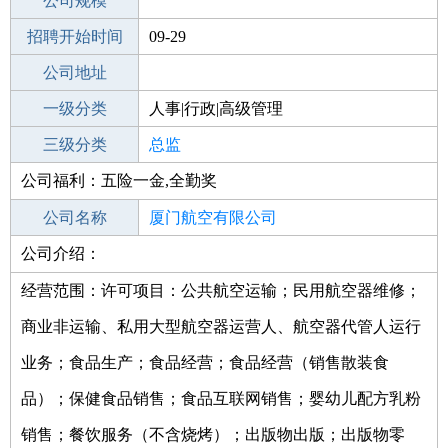
工作地点
公司规模
厦门思明区
招聘开始时间
公司电话
09-29
招聘结束时间
公司地址
2021-11-26
一级分类
人事|行政|高级管理
二级分类
三级分类
高级管理
总监
公司福利：五险一金,全勤奖
其他行业
公司名称
厦门航空有限公司
公司介绍：
公司类型
有限责任公司(国有控股)
经营范围：许可项目：公共航空运输；民用航空器维修；
商业非运输、私用大型航空器运营人、航空器代管人运行
业务；食品生产；食品经营；食品经营（销售散装食
品）；保健食品销售；食品互联网销售；婴幼儿配方乳粉
销售；餐饮服务（不含烧烤）；出版物出版；出版物零