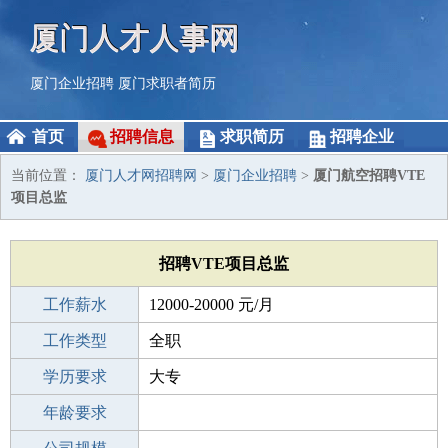
厦门人才人事网
厦门企业招聘
厦门求职者简历
首页
招聘信息
求职简历
招聘企业
当前位置：
厦门人才网招聘网
>
厦门企业招聘
>
厦门航空招聘VTE
项目总监
招聘VTE项目总监
工作薪水
12000-20000 元/月
招聘人数
工作类型
1人
全职
性别要求
学历要求
-
大专
工作经验
年龄要求
3-5年