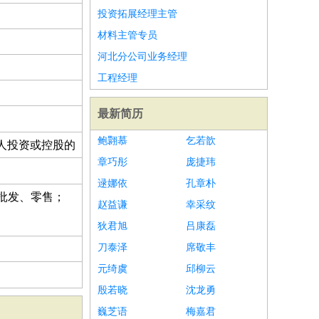
投资拓展经理主管
材料主管专员
河北分公司业务经理
工程经理
最新简历
鲍翾慕
乞若歆
人投资或控股的
章巧彤
庞捷玮
逯娜依
孔章朴
批发、零售；
赵益谦
幸采纹
狄君旭
吕康磊
刀泰泽
席敬丰
元绮虞
邱柳云
殷若晓
沈龙勇
巍芝语
梅嘉君