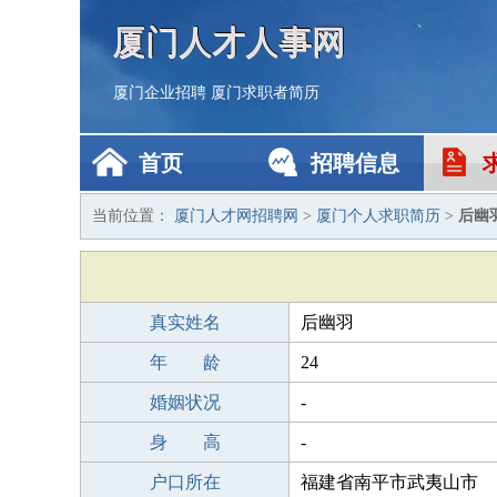
厦门人才人事网
厦门企业招聘
厦门求职者简历
首页
招聘信息
当前位置：
厦门人才网招聘网
>
厦门个人求职简历
>
后幽
真实姓名
后幽羽
年 龄
24
婚姻状况
-
身 高
-
户口所在
福建省南平市武夷山市