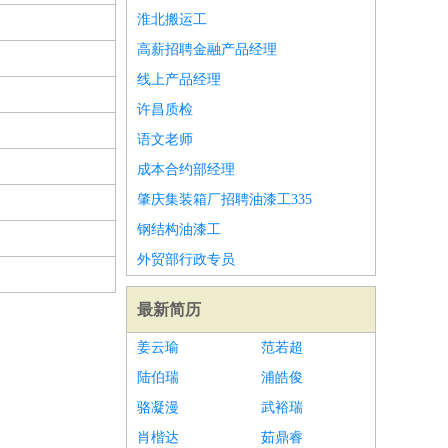
淮北搬运工
高薪招聘金融产品经理
线上产品经理
许昌质检
语文老师
成本合约部经理
肇庆集装箱厂招聘油漆工335
钢结构油漆工
外贸部行政专员
最新简历
姜云瑜
范若超
陆伯瑞
浦皓俊
骆凝漫
武裕瑞
肖楷达
茹鼎睿